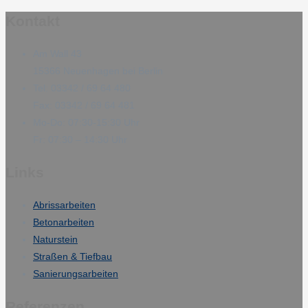
Kontakt
Am Wall 43
15366 Neuenhagen bei Berlin
Tel: 03342 / 69 64 480
Fax: 03342 / 69 64 481
Mo-Do: 07:30-15:30 Uhr
Fr: 07:30 – 14:30 Uhr
Links
Abrissarbeiten
Betonarbeiten
Naturstein
Straßen & Tiefbau
Sanierungsarbeiten
Referenzen