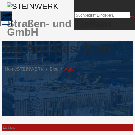
Toggle
Menu
Straßen- und Tiefbau
GmbH
Tag Archives:
Auto
Home
STEINWERK
/
Blog
/
Auto
16
Jan.