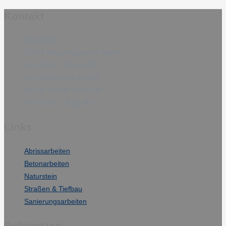
Kontakt
Am Wall 43
15366 Neuenhagen bei Berlin
Tel: 03342 / 69 64 480
Fax: 03342 / 69 64 481
Mo-Do: 07:30-15:30 Uhr
Fr: 07:30 – 14:30 Uhr
Links
Abrissarbeiten
Betonarbeiten
Naturstein
Straßen & Tiefbau
Sanierungsarbeiten
Referenzen