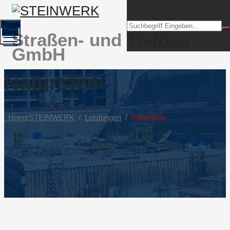
Toggle
Menu
Straßen- und Tiefbau
GmbH
Naturstein
Home
STEINWERK
/
Leistungen
/
Naturstein