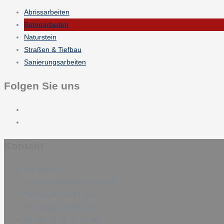
Abrissarbeiten
Betonarbeiten
Naturstein
Straßen & Tiefbau
Sanierungsarbeiten
Folgen Sie uns
Kontakt
Am Wall 43
15366 Neuenhagen bei Berlin
Tel: 03342 / 69 64 480
Fax: 03342 / 69 64 481
Mo-Do: 07:30-15:30 Uhr