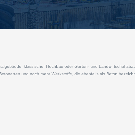
gebäude, klassischer Hochbau oder Garten- und Landwirtschaftsbau bi
tonarten und noch mehr Werkstoffe, die ebenfalls als Beton bezeichn