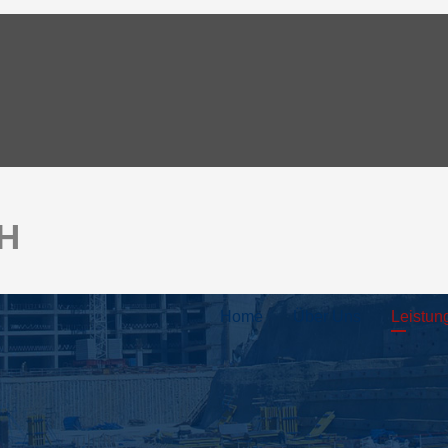
bH
Home
Über Uns
Leistun