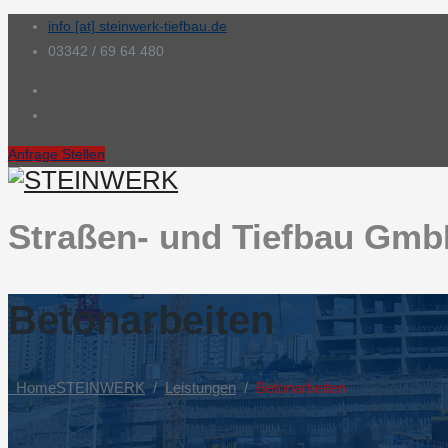
info [at] steinwerk-tiefbau.de
03342 / 69 64 480
Anfrage Stellen
Straßen- und Tiefbau Gm
Betonarbeiten
Home
STEINWERK
/
Leistungen
/
Betonarbeiten