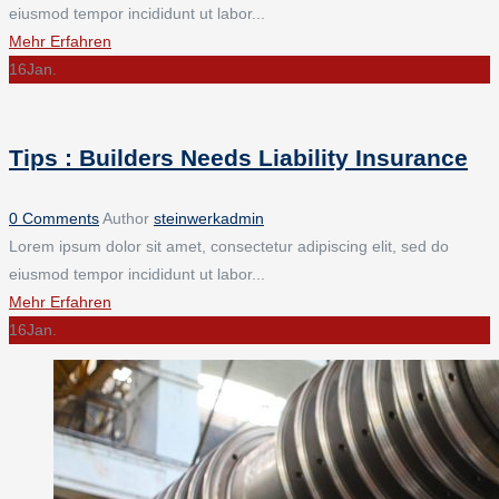
eiusmod tempor incididunt ut labor...
Mehr Erfahren
16
Jan.
Tips : Builders Needs Liability Insurance
0 Comments
Author
steinwerkadmin
Lorem ipsum dolor sit amet, consectetur adipiscing elit, sed do
eiusmod tempor incididunt ut labor...
Mehr Erfahren
16
Jan.