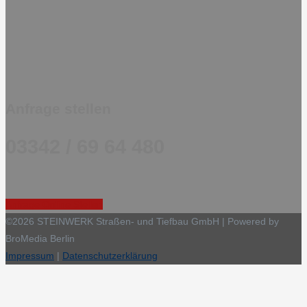
Anfrage stellen
03342 / 69 64 480
Anfrage Online Stellen
©2026 STEINWERK Straßen- und Tiefbau GmbH | Powered by
BroMedia Berlin
Impressum
|
Datenschutzerklärung