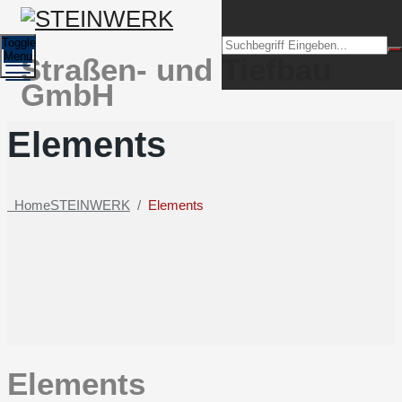
Toggle
Menu
Straßen- und Tiefbau
GmbH
Elements
Home
STEINWERK
/
Elements
Elements