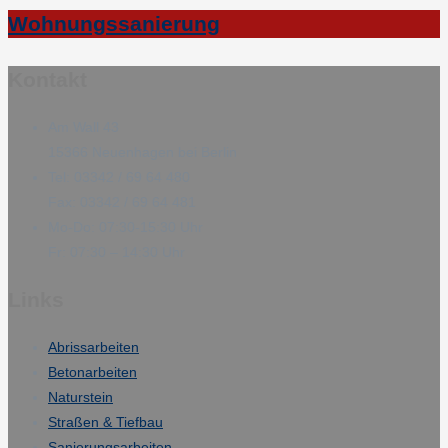
Wohnungssanierung
Kontakt
Am Wall 43
15366 Neuenhagen bei Berlin
Tel: 03342 / 69 64 480
Fax: 03342 / 69 64 481
Mo-Do: 07:30-15:30 Uhr
Fr: 07:30 – 14:30 Uhr
Links
Abrissarbeiten
Betonarbeiten
Naturstein
Straßen & Tiefbau
Sanierungsarbeiten