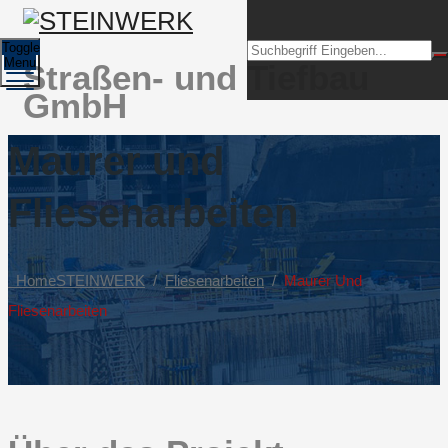
Toggle
Menu
Straßen- und Tiefbau
GmbH
Maurer und
Fliesenarbeiten
Home
STEINWERK
/
Fliesenarbeiten
/
Maurer Und
Fliesenarbeiten