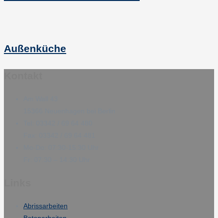
Außenküche
Kontakt
Am Wall 43
15366 Neuenhagen bei Berlin
Tel: 03342 / 69 64 480
Fax: 03342 / 69 64 481
Mo-Do: 07:30-15:30 Uhr
Fr: 07:30 – 14:30 Uhr
Links
Abrissarbeiten
Betonarbeiten