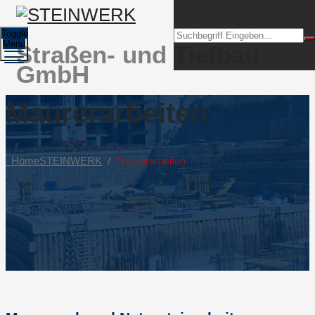
Toggle
Menu
Straßen- und Tiefbau
GmbH
Maurerarbeiten
Home
STEINWERK
/
Maurerarbeiten