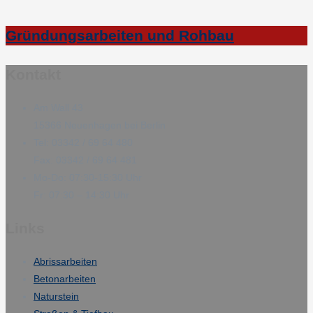
Gründungsarbeiten und Rohbau
Kontakt
Am Wall 43
15366 Neuenhagen bei Berlin
Tel: 03342 / 69 64 480
Fax: 03342 / 69 64 481
Mo-Do: 07:30-15:30 Uhr
Fr: 07:30 – 14:30 Uhr
Links
Abrissarbeiten
Betonarbeiten
Naturstein