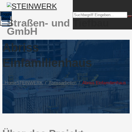
Toggle
Menu
Straßen- und Tiefbau
GmbH
Abriss
Einfamilienhaus
Home
STEINWERK
/
Abrissarbeiten
/
Abriss Einfamilienhaus