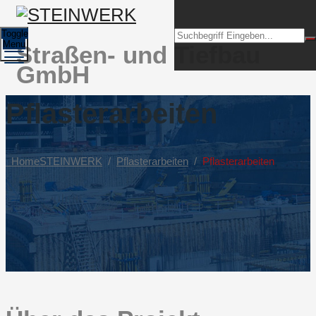
Toggle
Menu
Straßen- und Tiefbau
GmbH
Pflasterarbeiten
Home
STEINWERK
/
Pflasterarbeiten
/
Pflasterarbeiten