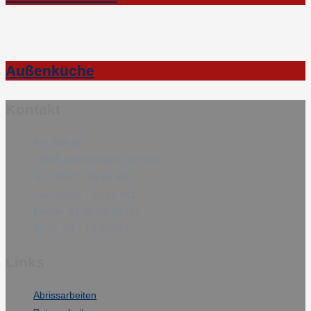
Außenküche
Kontakt
Am Wall 43
15366 Neuenhagen bei Berlin
Tel: 03342 / 69 64 480
Fax: 03342 / 69 64 481
Mo-Do: 07:30-15:30 Uhr
Fr: 07:30 – 14:30 Uhr
Links
Abrissarbeiten