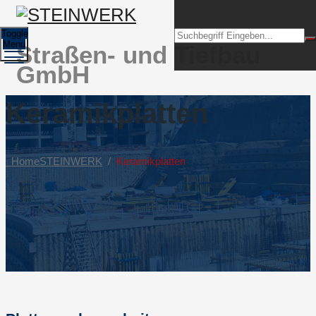
Toggle
Menu
Straßen- und Tiefbau
GmbH
Keramikplatten
Home
STEINWERK
/
Keramikplatten