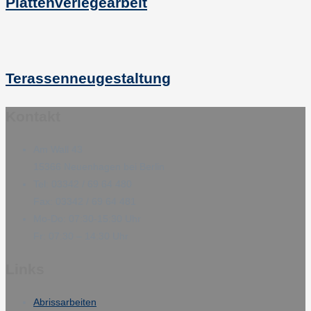
Plattenverlegearbeit
Terassenneugestaltung
Kontakt
Am Wall 43
15366 Neuenhagen bei Berlin
Tel: 03342 / 69 64 480
Fax: 03342 / 69 64 481
Mo-Do: 07:30-15:30 Uhr
Fr: 07:30 – 14:30 Uhr
Links
Abrissarbeiten